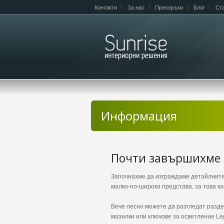
Контакти
За нас
Препоръки
Блог
Ст
Информация
Почти завършихме с
Започнахме да изграждаме детайлните
малко-по-широка представа, за това ка
Вече лесно можете да разгледат разде
мазилки или ключове за осветление Le