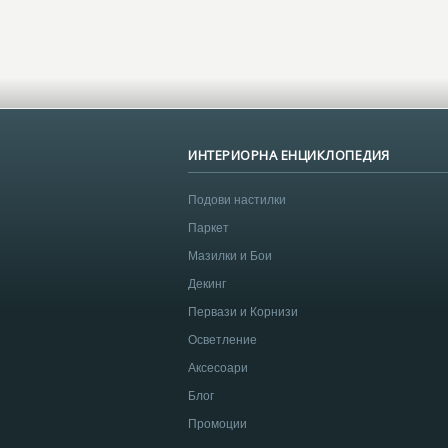
ИНТЕРИОРНА ЕНЦИКЛОПЕДИЯ
Подови настилки
Паркет
Мазилки и Бои
Декинг
Первази и Корнизи
Осветление
Аксесоари
Блог
Промоции