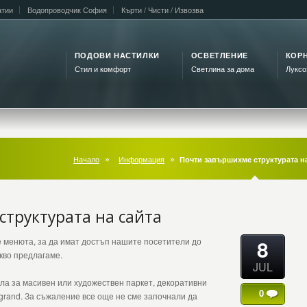
атии
Водопроводчик София
Кърти / Чисти / Извозва
ПОДОВИ НАСТИЛКИ
ОСВЕТЛЕНИЕ
КОРН
Стил и комфорт
Светлина за дома
Луксо
Начало
Информация
Почти завършихме структурата на
труктурата на сайта
8
 менюта, за да имат достъп нашите посетители до
кво предлагаме.
JUL
ла за масивен или художествен паркет, декоративни
0
grand. За съжаление все още не сме започнали да